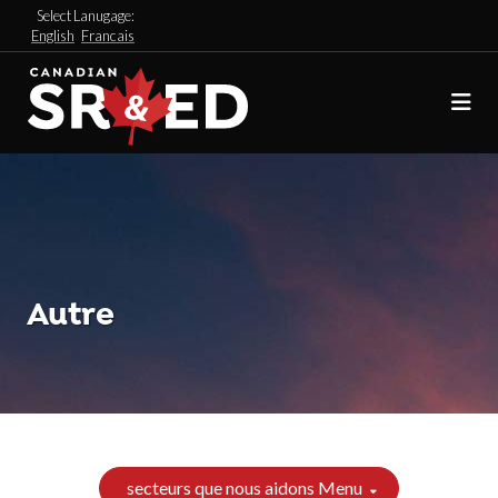
Select Lanugage:
English
Francais
Autre
secteurs que nous aidons Menu