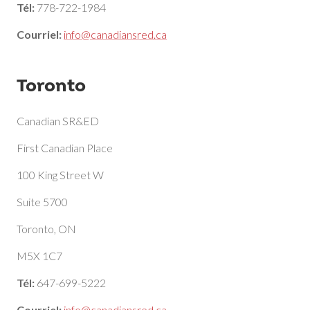
Tél:
778-722-1984
Courriel:
info@canadiansred.ca
Toronto
Canadian SR&ED
First Canadian Place
100 King Street W
Suite 5700
Toronto, ON
M5X 1C7
Tél:
647-699-5222
Courriel:
info@canadiansred.ca