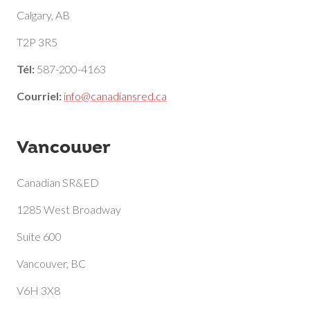
Calgary, AB
T2P 3R5
Tél:
587-200-4163
Courriel:
info@canadiansred.ca
Vancouver
Canadian SR&ED
1285 West Broadway
Suite 600
Vancouver, BC
V6H 3X8