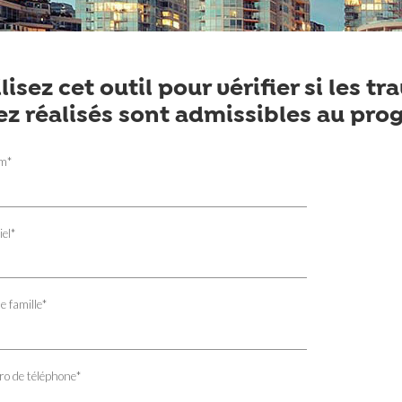
ilisez cet outil pour vérifier si les 
ez réalisés sont admissibles au p
om
*
iel
*
e famille
*
o de téléphone
*