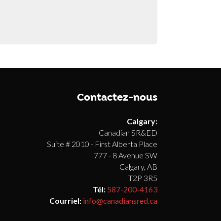
Contactez-nous
Calgary:
Canadian SR&ED
Suite # 2010 - First Alberta Place
777 - 8 Avenue SW
Calgary, AB
T2P 3R5
Tél:
587-200-4163
Courriel:
info@canadiansred.ca