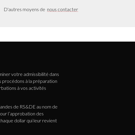
D'autres moyens de
nous contacter
ner votre admissibilité dans
ous procédons à la préparation
bations à vos activités
emandes de RS&DE au nom de
pour l’approbation des
aque dollar qui leur revient