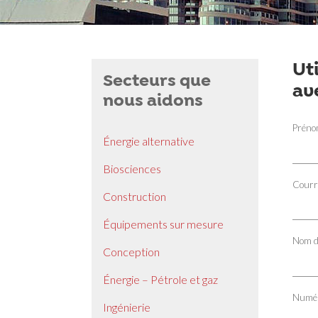
Ut
Secteurs que
av
nous aidons
Prén
Énergie alternative
Biosciences
Courr
Construction
Équipements sur mesure
Nom d
Conception
Énergie – Pétrole et gaz
Numér
Ingénierie