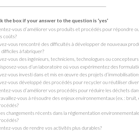
k the box if your answer to the question is ‘yes’
entez-vous d’améliorer vos produits et procédés pour répondre ou 
es coûts?
vez-vous rencontré des difficultés à développer de nouveaux produ
s difficiles à fabriquer?
vez-vous des ingénieurs, techniciens, technologues ou concepteurs
isposez-vous d’un laboratoire où vous expérimentez des formulati
vez-vous investi dans et mis en œuvre des projets d’immobilisation
vez-vous développé des procédés pour recycler ou réutiliser diver
entez-vous d’améliorer vos procédés pour réduire les déchets dans 
ravaillez-vous à résoudre des enjeux environnementaux (ex. : bruit, e
rocédés?
es changements récents dans la réglementation environnementale v
rocédés?
entez-vous de rendre vos activités plus durables?