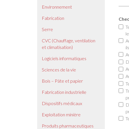
Environnement
Fabrication
Chec
T
Serre
l
CVC (Chauffage, ventilation
A
et climatisation)
il
A
Logiciels informatiques
D
A
Sciences de la vie
A
Bois – Pâte et papier
T
T
Fabrication industrielle
p
Dispositifs médicaux
D
p
Exploitation minière
T
Produits pharmaceutiques